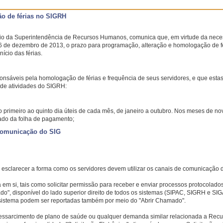
o de férias no SIGRH
eio da Superintendência de Recursos Humanos, comunica que, em virtude da nece
 de dezembro de 2013, o prazo para programação, alteração e homologação de fé
ício das férias.
ponsáveis pela homologação de férias e frequência de seus servidores, e que estas
e atividades do SIGRH:
o primeiro ao quinto dia úteis de cada mês, de janeiro a outubro. Nos meses de n
pado da folha de pagamento;
 comunicação do SIG
 esclarecer a forma como os servidores devem utilizar os canais de comunicação d
em si, tais como solicitar permissão para receber e enviar processos protocolad
ado", disponível do lado superior direito de todos os sistemas (SIPAC, SIGRH e SI
 sistema podem ser reportadas também por meio do "Abrir Chamado".
essarcimento de plano de saúde ou qualquer demanda similar relacionada a Rec