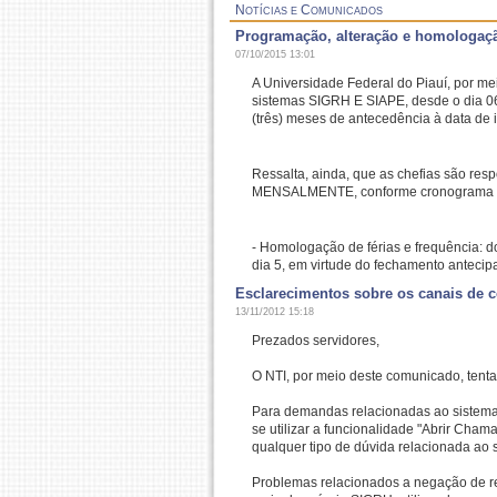
Notícias e Comunicados
Programação, alteração e homologaçã
07/10/2015 13:01
A Universidade Federal do Piauí, por m
sistemas SIGRH E SIAPE, desde o dia 06
(três) meses de antecedência à data de in
Ressalta, ainda, que as chefias são res
MENSALMENTE, conforme cronograma d
- Homologação de férias e frequência: d
dia 5, em virtude do fechamento anteci
Esclarecimentos sobre os canais de
13/11/2012 15:18
Prezados servidores,
O NTI, por meio deste comunicado, tenta
Para demandas relacionadas ao sistema 
se utilizar a funcionalidade "Abrir Cham
qualquer tipo de dúvida relacionada ao
Problemas relacionados a negação de r